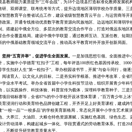
境县教师能力素质提升“三年会战”，为18个边境县打造标准化教师发展
教研、双师课堂、联考统考等方式，提升边境地区薄弱学校办学质量。三
家智慧教育平台整省试点工作，建设省级智慧教育云平台，与运营商等开展“
持政策。开通专线推动优质数字教育资源向民族地区、边远地区和薄弱学
制。搭建起中俄全方位、多层次的教育交流合作平台，打造对俄远东地区教
育合作全覆盖格局。建设中俄中学联盟，通过教师互访、互派任教、短期
新的中俄基础教育领域交流平台，推动高水平教育对外开放开创新局面。
坚持“五育并举”，促进学生全面发展。
一是加强思想引领。全面推进中
计，实施中小学德育“红扣子”工程，每年评选100所红色基因传承校、100
导学生扣好人生“第一粒扣子”。举办校园读书节，开展“与奋斗同行，做
、阅读育人、以文化人的目标。二是夯实科学根基。推进中考改革，全省
中学业水平考试。举办全省首届中小学生科技节活动，组织开展青少年科
动，以实践操作、科技体验、科普宣传为载体，深埋科学教育种子。三是
雪项目锦标赛等，全省87%的中小学校开设冰雪体育课，“百万青少年上冰雪
美育浸润行动和美育特色品牌创建工程，开齐开足上好美育课程，建成跨
建“一校一品”“一校多品”的学校美育新格局，常态化开展中小学生艺术
地、大界江、大油田、大粮仓特色资源禀赋，实施红色基因、绿色生态、蓝
设计劳动清单，构建起城乡一体化、学段贯通式的劳动教育体系。打造20
》，不断提升研学教育质量水平。