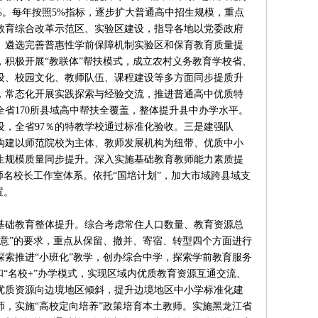
%。每年按照5%指标，逐步扩大普通高中招生规模，重点
教育综合改革示范区、实验区建设，指导各地以党委政府
。遴选完善普惠性学前保障机制实验区和保育教育质量提
积极开展“教联体”帮扶模式，成立农村义务教育学校省、
设、校园文化、教师队伍、课程建设等多方面同步提质升
，常态化开展实践探索与经验交流，推进普通高中优质特
省170所县域高中帮扶全覆盖，整体提升县中办学水平。
，全省97％的特教学校通过标准化验收。三是建强队
构建以师范院校为主体、教师发展机构为纽带、优质中小
生规模质量同步提升。深入实施基础教育教师能力素质提
师名校长工作室体系。依托“国培计划”，加大市域跨县域支
置。
基础教育整体提升。综合考虑常住人口数量、教育资源总
意”的要求，重点从保留、撤并、寄宿、转型四个方面进行
索推进“小班化”教学，创办综合中学，探索学前教育服务
“名校+”办学模式，实现区域内优质教育资源互通交流、
优质资源向边境地区倾斜，提升边境地区中小学标准化建
，实施“高校定向培养”政策培育本土教师。实施黑龙江省