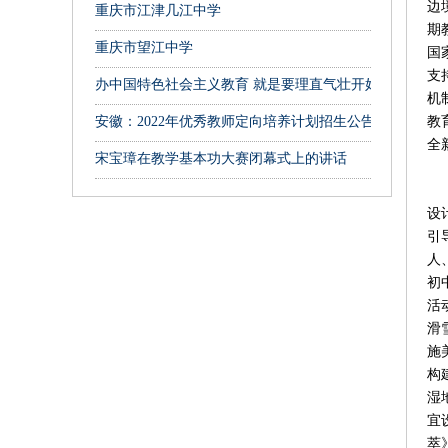
边
重庆市江津几江中学
期
重庆市望江中学
国
支
办中国特色社会主义教育 就是要理直气壮开好思政课
机
安徽：2022年优秀教师定向培养计划招生公告
教
全
宋宝璋在教学基本功大赛闭幕式上的讲话
设
引
人
初
活
滑
施
构
湿
宜
萃