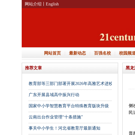
网站介绍
丨English
网站首页
|
最新动态
|
百强名校
|
校园频
推荐文章
黑龙
教育部等三部门部署开展2026年高雅艺术进校园活动
广东开展县域高中振兴行动
黑
侧
国家中小学智慧教育平台特殊教育版块升级
民
云南出台作业管理“十条措施”
事关中小学生！河北省教育厅最新通知
普