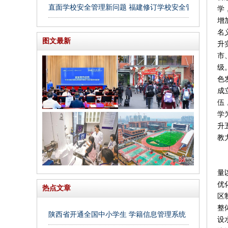
直面学校安全管理新问题 福建修订学校安全管理条例
学
增
名
图文最新
升
市
级
色
成
伍
学
升
教
量
优
热点文章
区
整
陕西省开通全国中小学生 学籍信息管理系统
设