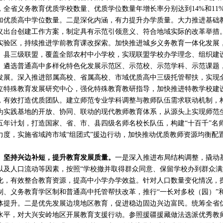
，全省义务教育优质学校数量、优质学位数量年增长率分别达到14%和11
加优质高中学位数量。二是深化内涵，有力提升办学质量。大力推进基础
义出台创建工作方案，制定具有示范引领意义、符合地域实际的改革举措
实验区，持续推进学前教育课改探索。加快推进城乡义务教育一体化发展，
、县三级联盟，覆盖全部农村中小学校，实现联盟学校办学理念、组织建
。遴选普通高中多样化特色化发展示范区、示范校、示范学科、示范课题
发展。深入推进部属高校、省属高校、市域优质高中三级托管帮扶，实现全
立特殊教育发展研究中心，强化特殊教育教研指导，加快推进特教学校建设
，有效打造优质团队。建立师范专业学科调整与教师队伍需求联动机制，
为实践基地的开放、协同、联动的现代教师教育体系，从源头上实现师范
五年计划，打造国家、省、市、县四级名师名校长队伍，构建“十百千”名
力度，实施省域跨市域“组团式”援边行动，加快推动优质教师资源均衡配
坚持兴边补短，提升教育发展质量。
一是深入推进布局结构调整，撬动
以及人口流动等因素，按照“学校撤并取得群众同意、保留学校办到群众满
化，有效整合教育资源，提高中小学办学效益。针对人口数量变化情况，探
制、义务教育学区制和普通高中托管帮扶改革，推行“一长对多校（园）”和
体提升。二是优先发展边境地区教育，促进稳边固边兴边富民。统筹全省
水平，对大兴安岭地区开展教育支援行动。参照援疆援藏做法选派优秀教师