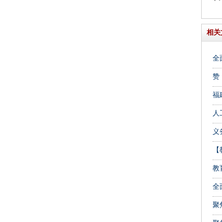
相关
全
赞
福
人
义
【
教
全
聚