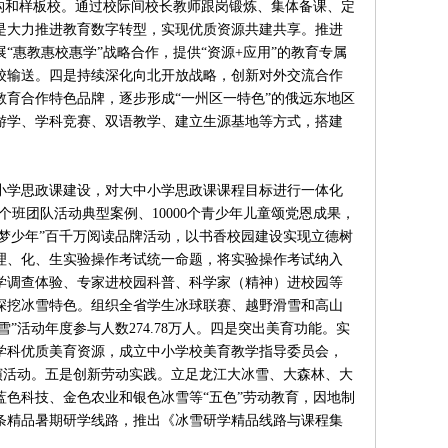
机构和样板校。通过校际间校长教师跟岗锻炼、集体备课、定
是大力推进教育数字转型，实现优质资源共建共享。推进
惠教惠校惠学”战略合作，提供“资源+应用”的教育专属
校输送。四是持续深化向北开放战略，创新对外交流合作
育合作特色品牌，逐步形成“一州区一特色”的俄远东地区
游学、学科竞赛、双语教学、建立生源基地等方式，搭建
小学思政课建设，对大中小学思政课课程目标进行一体化
0个班团队活动典型案例、10000个青少年儿童颂党恩成果，
逐梦少年”百千万阅读品牌活动，以书香校园建设实现立德树
理、化、生实验操作考试统一命题，将实验操作考试纳入
学调查体验、专家进校园科普、科学家（精神）进校园等
深挖冰雪特色。组织全省学生冰球联赛、越野滑雪和高山
”活动年度参与人数274.78万人。四是突出美育功能。实
学科优质美育资源，成立中小学校美育教学指导委员会，
展演活动。五是创新劳动实践。立足龙江大冰雪、大森林、大
色科技、金色农业和银色冰雪等“五色”劳动教育，因地制
条精品暑期研学线路，推出《冰雪研学精品线路与课程集