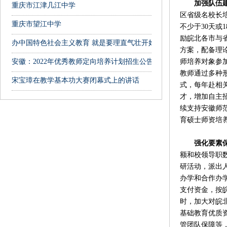
加强队伍
重庆市江津几江中学
区省级名校长
重庆市望江中学
不少于30天或
励皖北各市与
办中国特色社会主义教育 就是要理直气壮开好思政课
方案，配备理
安徽：2022年优秀教师定向培养计划招生公告
师培养对象参
教师通过多种
宋宝璋在教学基本功大赛闭幕式上的讲话
式，每年赴相
才，增加自主
续支持安徽师
育硕士师资培
强化要素保
额和校领导职
研活动，派出
办学和合作办
支付资金，按
时，加大对皖
基础教育优质
管团队保障等