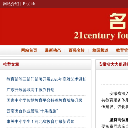
网站介绍
丨English
网站首页
|
最新动态
|
百强名校
|
校园频道
|
教育管
推荐文章
安徽省大力促进
教育部等三部门部署开展2026年高雅艺术进校园活动
广东开展县域高中振兴行动
安徽省深入学
共教育服务体
国家中小学智慧教育平台特殊教育版块升级
伍建设、强化
云南出台作业管理“十条措施”
坚持高位推
事关中小学生！河北省教育厅最新通知
要负责同志亲