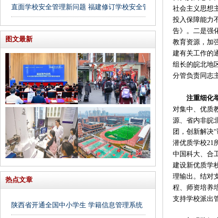
直面学校安全管理新问题 福建修订学校安全管理条例
社会主义思想
投入保障能力
告》。二是强
图文最新
教育资源，加
建有关工作的
组长的皖北地
分管负责同志
注重细化
对集中、优质
源、省内非皖北
团，创新解决
潜优质学校2
中国科大、合
建设新优质学
理输出。结对
热点文章
程、师资培养
支持学校派出
陕西省开通全国中小学生 学籍信息管理系统