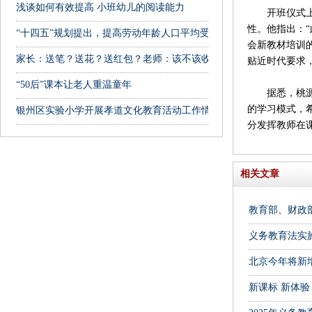
浅谈如何有效提高 小班幼儿的阅读能力
开班仪式上，
性。他指出：
“十四五”规划提出，提高劳动年龄人口平均受教育年限
会新教材培训
家长：送笔？送花？送红包？老师：该不该收？该咋拒绝？纠结
贴近时代要求
“50后”课本让老人重温童年
据悉，桃源县
的学习模式，
银州区实验小学开展孝道文化教育活动工作情况汇报
分发挥教师在
相关文章
教育部、财政部
义务教育法实施
北京今年将新
新课标 新体验