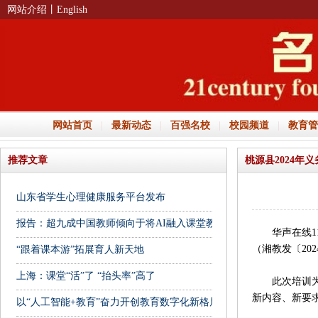
网站介绍
丨English
网站首页
|
最新动态
|
百强名校
|
校园频道
|
教育管
推荐文章
桃源县2024
山东省学生心理健康服务平台发布
报告：超九成中国教师倾向于将AI融入课堂教学
华声在线11月
（湘教发〔20
“跟着课本游”拓展育人新天地
上海：课堂“活”了 “抬头率”高了
此次培训为期
新内容、新要
以“人工智能+教育”奋力开创教育数字化新格局