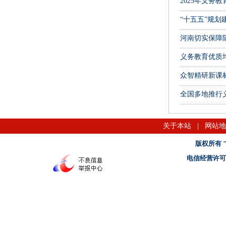
2025年义务
“十五五”规划
河南切实保障
义务教育优质
众智精研新课
全国多地推行义
关于本站
|
网站地
版权所有 "名
电信经营许可证