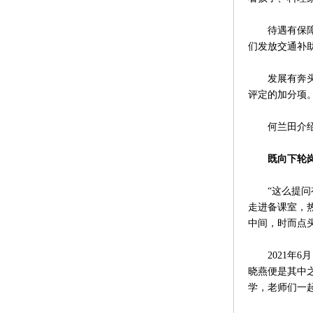
待遇有保障。
们发放交通补
发展有奔头。
评定的加分项。
何兰田介绍，
既向下轮
“这么提问有
走进备课室，
中间，时而点
2021年6
晓燕便是其中
学，老师们一