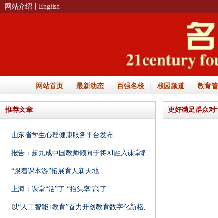
网站介绍
丨English
网站首页
|
最新动态
|
百强名校
|
校园频道
|
教育管
推荐文章
更好满足群众对
山东省学生心理健康服务平台发布
报告：超九成中国教师倾向于将AI融入课堂教学
“跟着课本游”拓展育人新天地
上海：课堂“活”了 “抬头率”高了
以“人工智能+教育”奋力开创教育数字化新格局