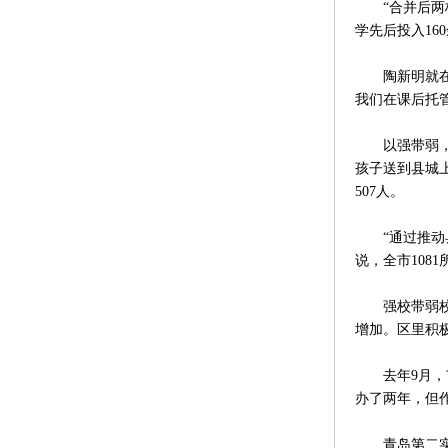
“合并后两校
学先后投入1
陶新明就在县
我们在课后托
以强带弱，效
孩子送到县城上
507人。
“通过推动县
说，全市108
强校带弱校，
增加。区里积极
去年9月，市
办了两年，但
青岛第二实验