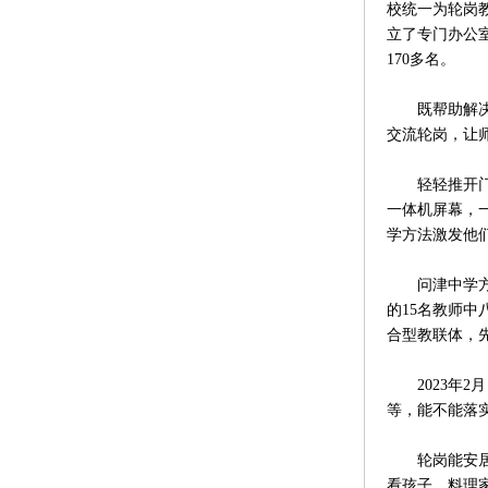
校统一为轮岗
立了专门办公
170多名。
既帮助解决家
交流轮岗，让
轻轻推开门，
一体机屏幕，
学方法激发他
问津中学方高
的15名教师
合型教联体，
2023年2
等，能不能落
轮岗能安居。
看孩子、料理