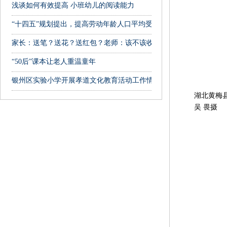
浅谈如何有效提高 小班幼儿的阅读能力
“十四五”规划提出，提高劳动年龄人口平均受教育年限
家长：送笔？送花？送红包？老师：该不该收？该咋拒绝？纠结
“50后”课本让老人重温童年
银州区实验小学开展孝道文化教育活动工作情况汇报
湖北黄梅县第
吴 畏摄