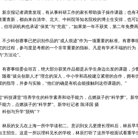
京报记者调查发现，有从事科研工作的家长帮助孩子操作课题；也有不
查重查新，都由来自清华、北大、中科院等知名院校的博士生安排，也可
”，但培训机构也承诺“保奖”与“兜底”，“如果第一年不获奖，第二年免费
少科创赛事已把识别作品的“成人痕迹”作为一项重要的标准。有赛事组
究的过程，参与度是考察的一个非常重要的指标。凡是有学术不端的行为
的“方法论”。
赛事组委会坦言，绝大部分获奖作品都是从学生身边出发的课题，少数在
。随着“拔尖创新人才”理念的深入，中小学和高校建立紧密的合作，拥有
授的指导，并参与实验，“他们的确是有机会能接触到这些课题的。”
过“科技课堂”培养学生的科学素养和动手能力，点燃孩子的“科学梦”。新华
手能力，点燃孩子的“科学梦”。新华社记者 陈泽国 摄
创与升学“脱钩”？
辰的女儿在上海一所中学读初二。意识到女儿更擅长理科后，林辰早早
自主招生。这是一所以理科见长的学校，林辰打听了这所学校面试看重学生