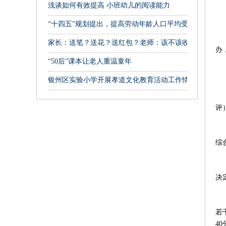
浅谈如何有效提高 小班幼儿的阅读能力
因
“十四五”规划提出，提高劳动年龄人口平均受教育年限
上
家长：送笔？送花？送红包？老师：该不该收？该咋拒绝
办
“50后”课本让老人重温童年
林
银州区实验小学开展孝道文化教育活动工作情况汇报
2
评
所
综
根
决
没
若
4