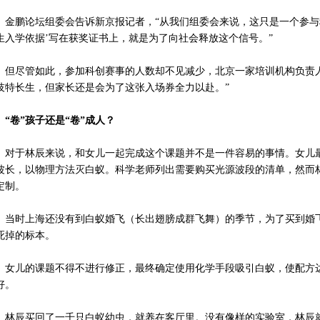
鹏论坛组委会告诉新京报记者，“从我们组委会来说，这只是一个参与科
生入学依据’写在获奖证书上，就是为了向社会释放这个信号。”
尽管如此，参加科创赛事的人数却不见减少，北京一家培训机构负责人
技特长生，但家长还是会为了这张入场券全力以赴。”
卷”孩子还是“卷”成人？
于林辰来说，和女儿一起完成这个课题并不是一件容易的事情。女儿最
波长，以物理方法灭白蚁。科学老师列出需要购买光源波段的清单，然而
定制。
时上海还没有到白蚁婚飞（长出翅膀成群飞舞）的季节，为了买到婚飞
死掉的标本。
儿的课题不得不进行修正，最终确定使用化学手段吸引白蚁，使配方达
好。
辰买回了一千只白蚁幼虫，就养在客厅里。没有像样的实验室，林辰就