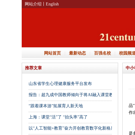
网站介绍
丨English
网站首页
|
最新动态
|
百强名校
|
校园频
推荐文章
中小
山东省学生心理健康服务平台发布
报告：超九成中国教师倾向于将AI融入课堂教学
4
品
“跟着课本游”拓展育人新天地
作
上海：课堂“活”了 “抬头率”高了
这
以“人工智能+教育”奋力开创教育数字化新格局
是