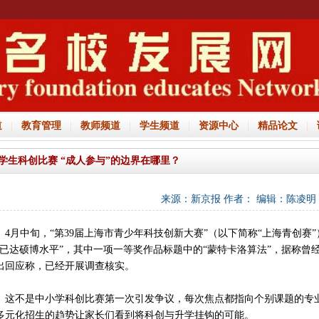
道
|
教育管理
|
教师频道
|
学生频道
|
资源中心
|
精品论文
|
学生科创比赛 “成人参与”的边界在哪里？
来源：新京报 作者： 编辑：陈凌明 时间
月中旬，“第39届上海市青少年科技创新大赛”（以下简称“上海青创赛
“已达硕博水平”，其中一项一等奖作品标题中的“蒙特卡洛算法”，据称
出回应称，已经开展调查核实。
不是中小学科创比赛第一次引发争议，每次焦点都指向个别课题的专业性
多元化招生的趋势让家长们看到将科创与升学挂钩的可能。