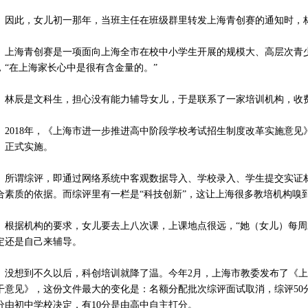
此，女儿初一那年，当班主任在班级群里转发上海青创赛的通知时，
海青创赛是一项面向上海全市在校中小学生开展的规模大、高层次青少
？纠结
，“在上海家长心中是很有含金量的。”
辰是文科生，担心没有能力辅导女儿，于是联系了一家培训机构，收费
018年，《上海市进一步推进高中阶段学校考试招生制度改革实施意见
）正式实施。
谓综评，即通过网络系统中客观数据导入、学校录入、学生提交实证材
合素质的依据。而综评里有一栏是“科技创新”，这让上海很多教培机构嗅
据机构的要求，女儿要去上八次课，上课地点很远，“她（女儿）每周末
定还是自己来辅导。
想到不久以后，科创培训就降了温。今年2月，上海市教委发布了《上海
干意见》，这份文件最大的变化是：名额分配批次综评面试取消，综评50
0分由初中学校决定，有10分是由高中自主打分。