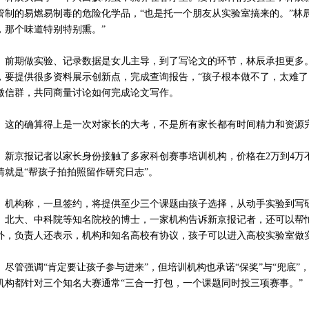
管制的易燃易制毒的危险化学品，“也是托一个朋友从实验室搞来的。”林
，那个味道特别特别熏。”
期做实验、记录数据是女儿主导，到了写论文的环节，林辰承担更多。
，要提供很多资料展示创新点，完成查询报告，“孩子根本做不了，太难了
微信群，共同商量讨论如何完成论文写作。
的确算得上是一次对家长的大考，不是所有家长都有时间精力和资源完
京报记者以家长身份接触了多家科创赛事培训机构，价格在2万到4万不
情就是“帮孩子拍拍照留作研究日志”。
构称，一旦签约，将提供至少三个课题由孩子选择，从动手实验到写研
、北大、中科院等知名院校的博士，一家机构告诉新京报记者，还可以帮
外，负责人还表示，机构和知名高校有协议，孩子可以进入高校实验室做
管强调“肯定要让孩子参与进来”，但培训机构也承诺“保奖”与“兜底”
机构都针对三个知名大赛通常“三合一打包，一个课题同时投三项赛事。”