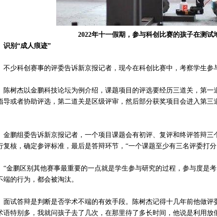
2022年十一假期，参与科创比赛的孩子在测试地
别“成人痕迹”
少科创赛事的评委告诉新京报记者，现今在科创比赛中，考察学生参与
树杰以金鹏科技论坛为例介绍，课题项目的评选要经历三道关，第一道
指导或者协助评选，第二道关是区级评审，然后部分获奖项目会进入第三道
。
鹏组委告诉新京报记者，一个项目课题会有初评、复评和终评答辩三个
行复核，确定参评标准，最后是答辩环节，“一个课题至少有三名评委打分
金鹏区别其他赛事最重要的一点就是学生参与研究的过程，参与度是考察
不端的行为，都会被淘汰。
试答辩是判断是否学术不端的有效手段。陈树杰记得十几年前他做评委
术语特别多，我就问孩子去了几次，在那里待了多长时间，他说是利用放