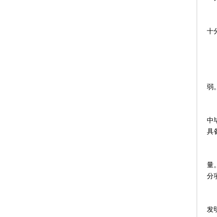
上
十
有
家
弱
根
中
具
2
量
分
北
发