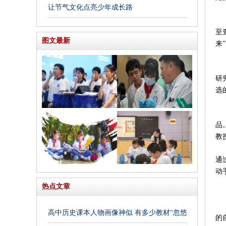
让节气文化点亮少年成长路
新
至
图文最新
来
不
研
选
有
品
教
通
动
科
热点文章
林
高中历史课本人物画像神似 有多少教材“忽悠”我们
的