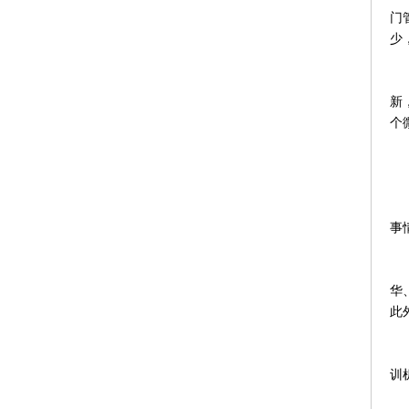
门
少
前
新
个
这
新
事
机
华
此
尽
训