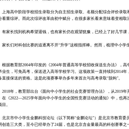
海高中阶段学校招生录取分为自主招生录取、名额分配综合评价录取和
分看重综评。而此次综评改革由初中赋分，在很多家长看来意味着变相取
家长找到机构希望退钱，也有家长仍在观望犹豫，已经上了好几节课
长们对科创比赛的追逐离不开“升学”这根指挥棒。然而，梳理中小学生
。
据教育部2004年印发的《2004年普通高等学校招收保送生办法》，
毕业生，可免高考，保送进入高等学校学习。这项政策一直持续到2014年
备直接保送的资格。这是此项赛事举办多年来首次与高考录取“脱钩”。
018年，教育部出台《面向中小学生的社会竞赛管理办法》，从2019
。在《2022—2025学年面向中小学生的全国性竞赛活动的通知》中，
项目。
京市中小学生金鹏科技论坛（以下简称“金鹏论坛”）是北京市教育委员
明创造三大类，至今已经举办了24届，也是北京含金量最高的科创赛事之