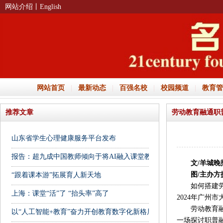
网站介绍
丨English
网站首页
|
最新动态
|
百强名校
|
校园频道
|
教育管
推荐文章
劳动教育融通职
山东省学生心理健康服务平台发布
报告：超九成中国教师倾向于将AI融入课堂教学
文/羊城晚报
图/主办方
“跟着课本游”拓展育人新天地
如何搭建劳动
上海：课堂“活”了 “抬头率”高了
2024年广州
劳动教育融通
以“人工智能+教育”奋力开创教育数字化新格局
一场探讨职普