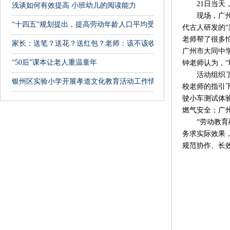
21日当天，
浅谈如何有效提高 小班幼儿的阅读能力
现场，广州市
“十四五”规划提出，提高劳动年龄人口平均受教育年限
代古人研发的
老师帮了很多
家长：送笔？送花？送红包？老师：该不该收？该咋拒绝？纠结
广州市大同中
“50后”课本让老人重温童年
钟老师认为，
活动组织了四
银州区实验小学开展孝道文化教育活动工作情况汇报
校老师的指引
驶小车测试体
燃气安全；广
“劳动教育融
务求实际效果
规范协作、长