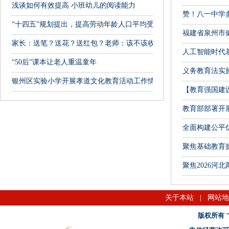
浅谈如何有效提高 小班幼儿的阅读能力
赞！八一中学多
“十四五”规划提出，提高劳动年龄人口平均受教育年限
福建省泉州市
家长：送笔？送花？送红包？老师：该不该收？该咋拒绝？纠结
人工智能时代
“50后”课本让老人重温童年
义务教育法实施
银州区实验小学开展孝道文化教育活动工作情况汇报
【教育强国建
教育部部署开
全面构建公平
聚焦基础教育
聚焦2026河
关于本站
|
网站地
版权所有 "名