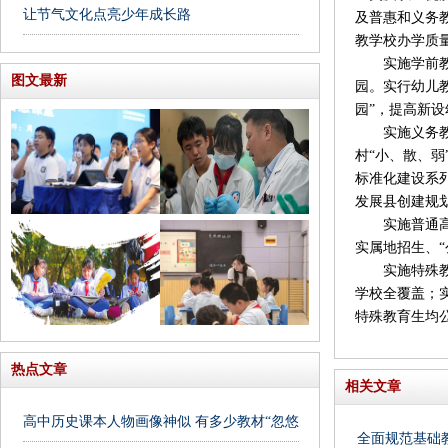
让节气文化点亮少年成长路
及普惠和义务教
教学校办学质
实施学前教育
图文最新
园。实行幼儿
园”，提高新
实施义务教育
村“小、散、
标准化建设系列
发展县创建规划
实施普通高中
实属地招生、
实施特殊教育
学校全覆盖；实
特殊教育生均公
热点文章
相关文章
高中历史课本人物画像神似 有多少教材“忽悠”我们
全面规范基础教