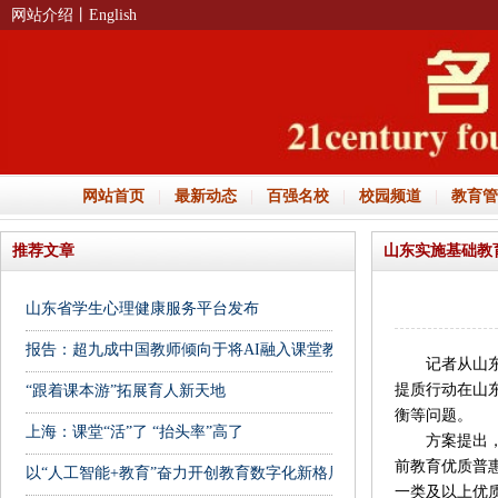
网站介绍
丨English
网站首页
|
最新动态
|
百强名校
|
校园频道
|
教育管
推荐文章
山东实施基础教
山东省学生心理健康服务平台发布
报告：超九成中国教师倾向于将AI融入课堂教学
记者从山东省
提质行动在山
“跟着课本游”拓展育人新天地
衡等问题。
上海：课堂“活”了 “抬头率”高了
方案提出，到
前教育优质普
以“人工智能+教育”奋力开创教育数字化新格局
一类及以上优质