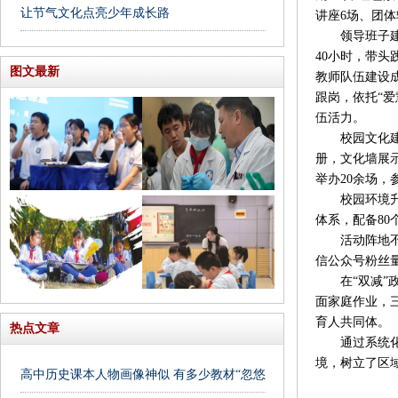
让节气文化点亮少年成长路
讲座6场、团体
领导班子建设
40小时，带头
图文最新
教师队伍建设成
跟岗，依托“爱
伍活力。
校园文化建设
册，文化墙展
举办20余场，
校园环境升级改
体系，配备8
活动阵地不断拓
信公众号粉丝量
在“双减”政
面家庭作业，
育人共同体。
热点文章
通过系统化创
境，树立了区
高中历史课本人物画像神似 有多少教材“忽悠”我们