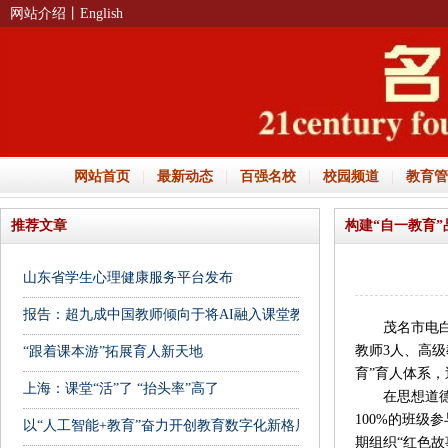
网站介绍
丨English
网站首页
|
最新动态
|
百强名校
|
校园频道
|
教育管
推荐文章
构建“自一教育”
山东省学生心理健康服务平台发布
报告：超九成中国教师倾向于将AI融入课堂教学
茂名市电白区第
教师3人、高级
“跟着课本游”拓展育人新天地
育”育人体系
上海：课堂“活”了 “抬头率”高了
在思想道德建
100%的班
以“人工智能+教育”奋力开创教育数字化新格局
期组织“红色故