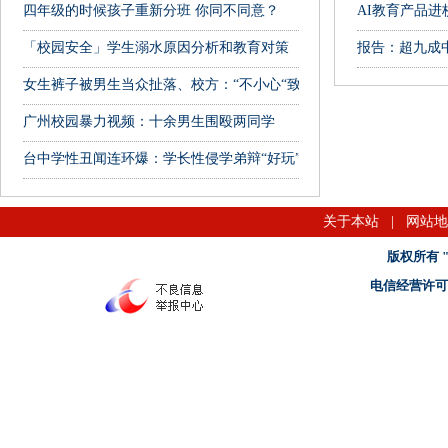
四年级的时候孩子重新分班 你同不同意？
AI教育产品
「校园安全」学生溺水原因分析和教育对策
报告：超九成
女生裤子被男生当众扯落、校方：“不小心“致”意外”
广州校园暴力视频：十余男生围殴两同学
台中学性丑闻连环爆：学长性侵学弟辩“好玩”
关于本站
|
网站地
版权所有 "名
电信经营许可证