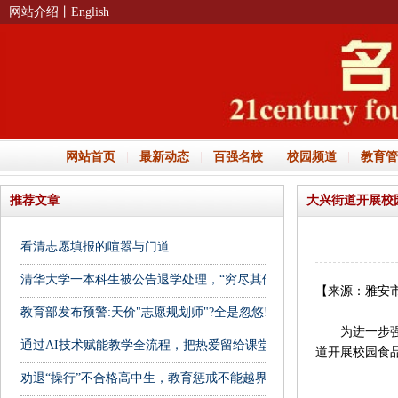
网站介绍
丨English
网站首页
|
最新动态
|
百强名校
|
校园频道
|
教育管
推荐文章
大兴街道开展校
看清志愿填报的喧嚣与门道
清华大学一本科生被公告退学处理，“穷尽其他送达方式后仍无法送达
【来源：雅安
教育部发布预警:天价"志愿规划师"?全是忽悠!
为进一步强化
通过AI技术赋能教学全流程，把热爱留给课堂
道开展校园食
劝退“操行”不合格高中生，教育惩戒不能越界