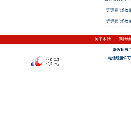
“班班赛”燃校
“班班赛”燃校
关于本站
|
网站地
版权所有 "名
电信经营许可证