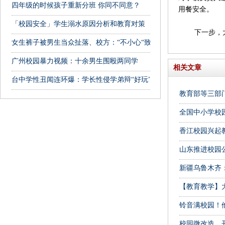
四年级的时候孩子重新分班 你同不同意？
用餐安全。
「校园安全」学生溺水原因分析和教育对策
下一步，大兴
女生裤子被男生当众扯落、校方：“不小心“致”意外”
广州校园暴力视频：十余男生围殴两同学
相关文章
台中学性丑闻连环爆：学长性侵学弟辩“好玩”
教育部等三部门
全国中小学校
香江校园兴起
山东推进校园
新疆乌鲁木齐
【教育教学】
铃音满校园！
校园微改造、