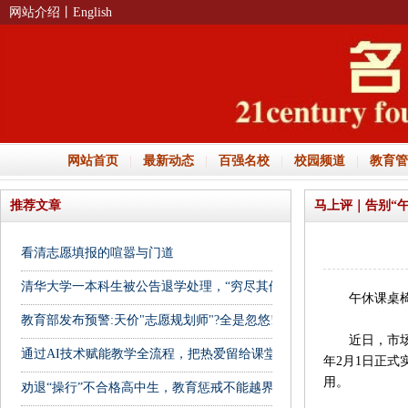
网站介绍
丨English
网站首页
|
最新动态
|
百强名校
|
校园频道
|
教育管
推荐文章
马上评｜告别“
看清志愿填报的喧嚣与门道
清华大学一本科生被公告退学处理，“穷尽其他送达方式后仍无法送达
午休课桌椅国
教育部发布预警:天价"志愿规划师"?全是忽悠!
近日，市场监管
通过AI技术赋能教学全流程，把热爱留给课堂
年2月1日正
用。
劝退“操行”不合格高中生，教育惩戒不能越界