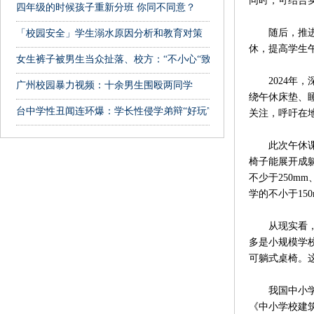
同时，可结合
四年级的时候孩子重新分班 你同不同意？
随后，推进孩
「校园安全」学生溺水原因分析和教育对策
休，提高学生
女生裤子被男生当众扯落、校方：“不小心“致”意外”
2024年，
广州校园暴力视频：十余男生围殴两同学
绕午休床垫、
台中学性丑闻连环爆：学长性侵学弟辩“好玩”
关注，呼吁在
此次午休课桌
椅子能展开成躺
不少于250m
学的不小于15
从现实看，配
多是小规模学
可躺式桌椅。
我国中小学建
《中小学校建筑