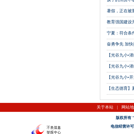
暑假，正在被
教育强国建设
宁夏：符合条件
奋勇争先 加
【光谷九小•潜
【光谷九小•潜
【光谷九小•开
【生态德育】
关于本站
|
网站地
版权所有 "名
电信经营许可证