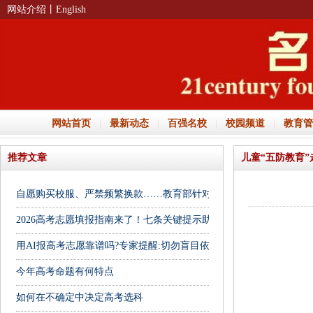
网站介绍
丨English
网站首页
|
最新动态
|
百强名校
|
校园频道
|
教育管
推荐文章
儿童“五防教育
自愿购买校服、严禁频繁换款……教育部针对中小学校服问题答疑→
2026高考志愿填报指南来了！七条关键提示助你“避坑”
用AI报高考志愿靠谱吗?专家提醒:切勿盲目依赖
今年高考命题有何特点
如何在不确定中决定高考选科