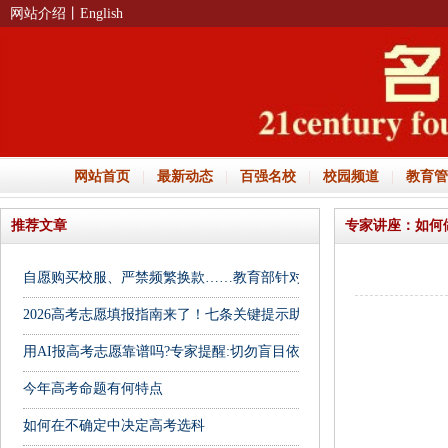
网站介绍
丨English
网站首页
|
最新动态
|
百强名校
|
校园频道
|
教育管
推荐文章
专家讲座：如何
自愿购买校服、严禁频繁换款……教育部针对中小学校服问题答疑→
2026高考志愿填报指南来了！七条关键提示助你“避坑”
用AI报高考志愿靠谱吗?专家提醒:切勿盲目依赖
今年高考命题有何特点
如何在不确定中决定高考选科