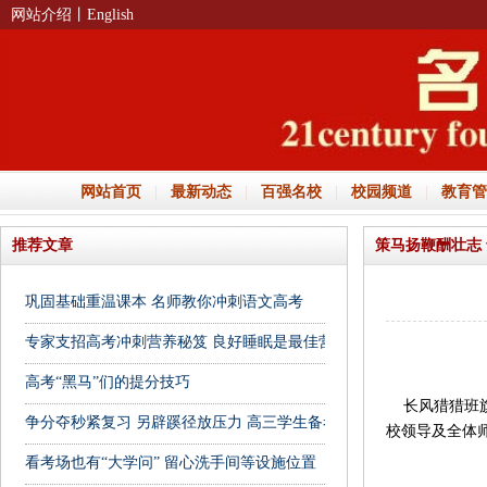
网站介绍
丨English
网站首页
|
最新动态
|
百强名校
|
校园频道
|
教育管
推荐文章
策马扬鞭酬壮志
巩固基础重温课本 名师教你冲刺语文高考
专家支招高考冲刺营养秘笈 良好睡眠是最佳营养剂
高考“黑马”们的提分技巧
长风猎猎班旗
争分夺秒紧复习 另辟蹊径放压力 高三学生备考忙
校领导及全体
看考场也有“大学问” 留心洗手间等设施位置