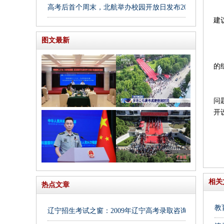
高考后首个周末，北航举办校园开放日发布2025年招生亮
高
建
图文最新
志
2
的
高
问
开
艺
相关
热点文章
教
辽宁招生考试之窗：2009年辽宁高考录取咨询电话