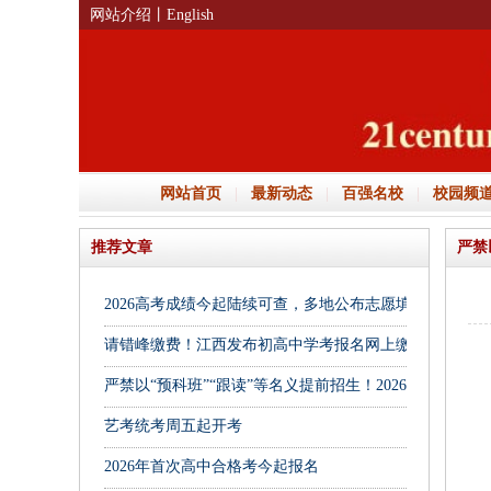
网站介绍
丨English
网站首页
|
最新动态
|
百强名校
|
校园频
推荐文章
严禁
2026高考成绩今起陆续可查，多地公布志愿填报安排
请错峰缴费！江西发布初高中学考报名网上缴费温馨提示
2
严禁以“预科班”“跟读”等名义提前招生！2026年高招政策
6
艺考统考周五起开考
有
2026年首次高中合格考今起报名