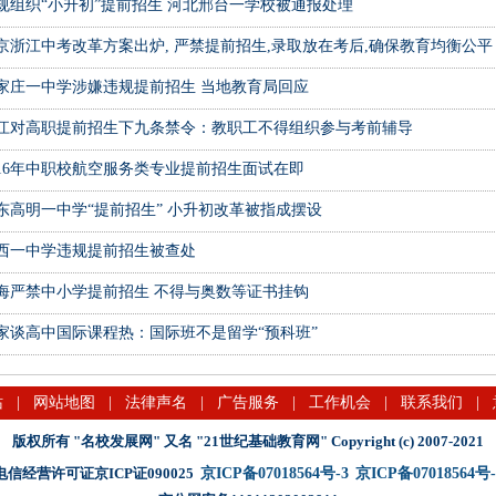
规组织“小升初”提前招生 河北邢台一学校被通报处理
京浙江中考改革方案出炉, 严禁提前招生,录取放在考后,确保教育均衡公平
家庄一中学涉嫌违规提前招生 当地教育局回应
江对高职提前招生下九条禁令：教职工不得组织参与考前辅导
016年中职校航空服务类专业提前招生面试在即
东高明一中学“提前招生” 小升初改革被指成摆设
西一中学违规提前招生被查处
海严禁中小学提前招生 不得与奥数等证书挂钩
家谈高中国际课程热：国际班不是留学“预科班”
站
|
网站地图
|
法律声名
|
广告服务
|
工作机会
|
联系我们
|
版权所有 "名校发展网" 又名 "21世纪基础教育网" Copyright (c) 2007-2021
电信经营许可证京ICP证090025
京ICP备07018564号-3
京ICP备07018564号-