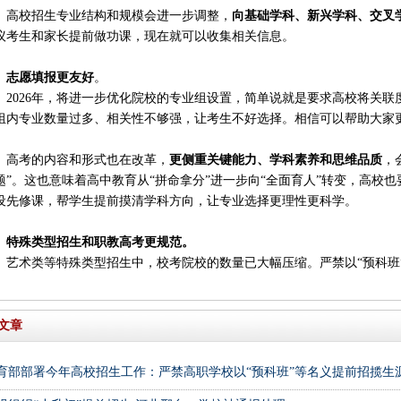
点
校招生专业结构和规模会进一步调整，
向基础学科、新兴学科、交叉
议考生和家长提前做功课，现在就可以收集相关信息。
愿填报更友好
。
026年，将进一步优化院校的专业组设置，简单说就是要求高校将关联
组内专业数量过多、相关性不够强，让考生不好选择。相信可以帮助大家
考的内容和形式也在改革，
更侧重关键能力、学科素养和思维品质
，
题”。这也意味着高中教育从“拼命拿分”进一步向“全面育人”转变，高校
设先修课，帮学生提前摸清学科方向，让专业选择更理性更科学。
特殊类型招生和职教高考更规范。
术类等特殊类型招生中，校考院校的数量已大幅压缩。严禁以“预科班”
文章
育部部署今年高校招生工作：严禁高职学校以“预科班”等名义提前招揽生