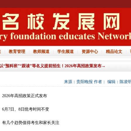
道
|
教育管理
|
教师频道
|
学生频道
|
资源中心
|
精品论文
|
以“预科班”“跟读”等名义提前招生！2026年高招政策发布→
来源：贵阳晚报 作者： 编辑：陈凌明 时间
026年高招政策正式发布
发布→
月7日、8日统考时间不变
几个趋势值得考生和家长关注