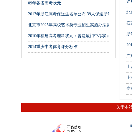
违
09年各省高考状元
北
2013年浙江高考保送生名单公布 39人保送浙江大学
石
北京市2025年高校艺术类专业招生实施办法发布
浙
2010年福建高考理科状元：曾是厦门中考状元
2
2014重庆中考体育评分标准
广
山
上
专
关于本