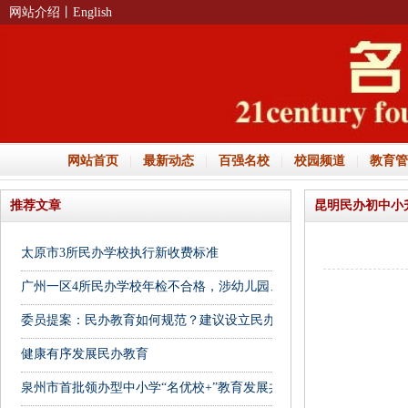
网站介绍
丨English
网站首页
|
最新动态
|
百强名校
|
校园频道
|
教育管
推荐文章
昆明民办初中小
太原市3所民办学校执行新收费标准
广州一区4所民办学校年检不合格，涉幼儿园、培训机构
委员提案：民办教育如何规范？建议设立民办幼儿园收费监管平台
健康有序发展民办教育
泉州市首批领办型中小学“名优校+”教育发展共同体名单公布