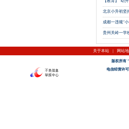
【教育】“幼升
北京小升初坚
成都一违规“小
贵州关岭一学
关于本站
|
网站地
版权所有 "名
电信经营许可证