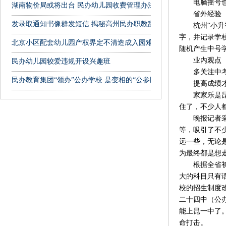
电脑摇号也叫
湖南物价局或将出台 民办幼儿园收费管理办法
省外经验
发录取通知书像群发短信 揭秘高州民办职教乱象
杭州“小升初
字，并记录学
北京小区配套幼儿园产权界定不清造成入园难
随机产生中号
业内观点
民办幼儿园较爱违规开设兴趣班
多关注中考
民办教育集团“领办”公办学校 是变相的“公参民”吗？
提高成绩才
家家乐是昆明
住了，不少人
晚报记者采访
等，吸引了不
远一些，无论
为最终都是想
根据全省初中
大的科目只有
校的招生制度
二十四中（公
能上昆一中了
命打击。