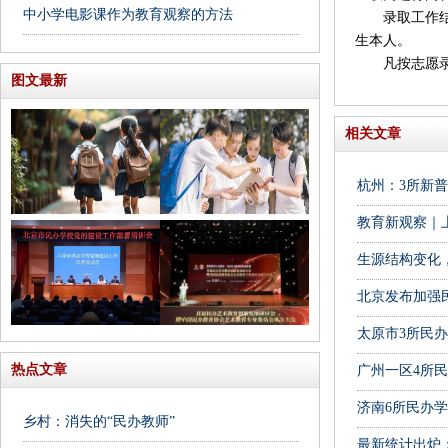
中小学电影课作为教育观察的方法
录取工作结束
生本人。
凡按志愿录取
图文最新
相关文章
杭州：3所新
教育新观察｜
生源结构变化
北京发布加强
太原市3所民
热点文章
广州一区4所
济南6所民办学
乡村：消失的“民办教师”
最新统计出炉：