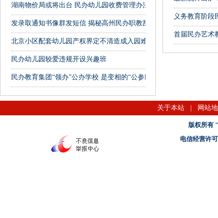
湖南物价局或将出台 民办幼儿园收费管理办法
义务教育阶段
发录取通知书像群发短信 揭秘高州民办职教乱象
首届民办艺术
北京小区配套幼儿园产权界定不清造成入园难
民办幼儿园较爱违规开设兴趣班
民办教育集团“领办”公办学校 是变相的“公参民”吗？
关于本站
|
网站地
版权所有 "名
电信经营许可证