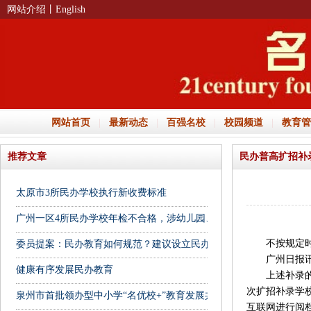
网站介绍
丨English
网站首页
|
最新动态
|
百强名校
|
校园频道
|
教育管
推荐文章
民办普高扩招补
太原市3所民办学校执行新收费标准
广州一区4所民办学校年检不合格，涉幼儿园、培训机构
不按规定时
委员提案：民办教育如何规范？建议设立民办幼儿园收费监管平台
广州日报讯（
健康有序发展民办教育
上述补录的录
次扩招补录学
泉州市首批领办型中小学“名优校+”教育发展共同体名单公布
互联网进行阅