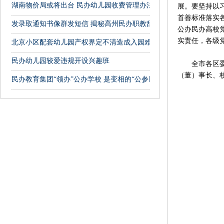
湖南物价局或将出台 民办幼儿园收费管理办法
展。要坚持以
首善标准落实
发录取通知书像群发短信 揭秘高州民办职教乱象
公办民办高校
实责任，各级
北京小区配套幼儿园产权界定不清造成入园难
民办幼儿园较爱违规开设兴趣班
全市各区委组
（董）事长、校
民办教育集团“领办”公办学校 是变相的“公参民”吗？