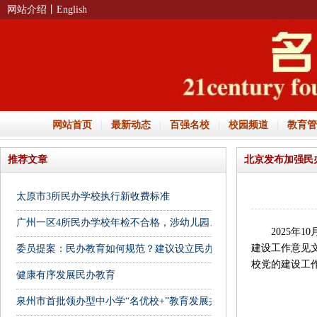
网站介绍
丨English
网站首页
|
最新动态
|
百强名校
|
校园频道
|
教育管
推荐文章
北京发布加强民
太原市3所民办学校执行新收费标准
广州一区4所民办学校年检不合格，涉幼儿园、培训机构
2025年1
建设工作意见
委员提案：民办教育如何规范？建议设立民办幼儿园收费监管平台
校党的建设工
健康有序发展民办教育
泉州市首批领办型中小学“名优校+”教育发展共同体名单公布