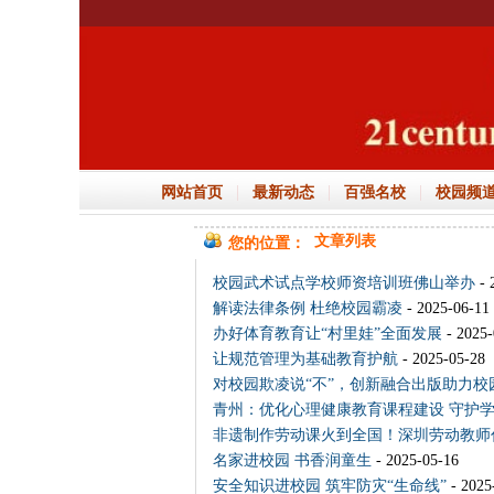
|
|
|
网站首页
最新动态
百强名校
校园频
文章列表
您的位置：
校园武术试点学校师资培训班佛山举办
- 
解读法律条例 杜绝校园霸凌
- 2025-06-11
办好体育教育让“村里娃”全面发展
- 2025-
让规范管理为基础教育护航
- 2025-05-28
对校园欺凌说“不”，创新融合出版助力校
青州：优化心理健康教育课程建设 守护
非遗制作劳动课火到全国！深圳劳动教师
名家进校园 书香润童生
- 2025-05-16
安全知识进校园 筑牢防灾“生命线”
- 2025