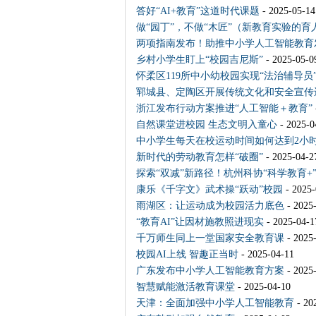
答好“AI+教育”这道时代课题
- 2025-05-14
做“园丁”，不做“木匠”（新教育实验的育
两项指南发布！助推中小学人工智能教育
乡村小学生盯上“校园吉尼斯”
- 2025-05-0
怀柔区119所中小幼校园实现“法治辅导员
郓城县、定陶区开展传统文化和安全宣传
浙江发布行动方案推进“人工智能＋教育”
自然课堂进校园 生态文明入童心
- 2025-0
中小学生每天在校运动时间如何达到2小
新时代的劳动教育怎样“破圈”
- 2025-04-2
探索“双减”新路径！杭州科协“科学教育+
康乐《千字文》武术操“跃动”校园
- 2025-
雨湖区：让运动成为校园活力底色
- 2025
“教育AI”让因材施教照进现实
- 2025-04-1
千万师生同上一堂国家安全教育课
- 2025
校园AI上线 智趣正当时
- 2025-04-11
广东发布中小学人工智能教育方案
- 2025
智慧赋能激活教育课堂
- 2025-04-10
天津：全面加强中小学人工智能教育
- 20