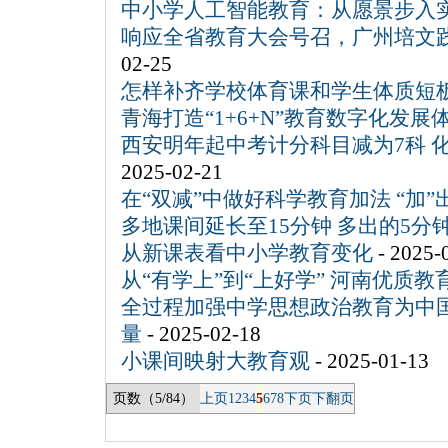
中小学人工智能教育：从愿景步入
响应全省教育大会号召，广州培文践行
02-25
怎样补齐学校体育课和学生体质短
青海打造“1+6+N”教育数字化发展
西安明年起中考计分科目减为7科 
2025-02-21
在“双减”中做好科学教育加法 “加
多地课间延长至15分钟 多出的5分
从新课表看中小学教育变化
- 2025-
从“有学上”到“上好学” 河南优质教
全过程加强中学思想政治教育为中
量
- 2025-02-18
小课间映射大教育观
- 2025-01-13
页数（5/84）
上页
1
2
3
4
5
6
7
8
下页
下翻页