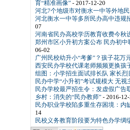
育“精准画像”
- 2017-12-20
河北7个地级市对衡水一中等外地
河北衡水一中等多所民办高中违规
07
河南省民办高校学历教育收费今秋
郑州市区小升初方案公布 民办初中
06-02
广州民校幼升小“考爹”？孩子花万
西安民办学校代课老师频频更换孩
组图：小学招生面试排长队 家长烈
民办中学“小升初”考试规模大 无视
民办学校最严招生令：发虚假广告
乡村：消失的“民办教师”
- 2016-12-
民办职业学校陷多重生存困境：内
14
民校义务教育阶段要为特色办学绸