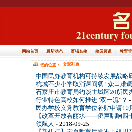
|
|
|
|
网站首页
最新动态
百强名校
校园频道
教育管
文章列表
您的位置：
中国民办教育机构可持续发展战略
杭城不少小学取消课间餐 “众口难调
石家庄市教育局约谈主城区20所民
行业特色高校如何推进“双一流”？
-
民办学校义务教育学位补贴申请10
【改革开放看丽水——侨声唱响四十
领航人
- 2018-09-25
【新焦点】宁夏教育厅批准！银川