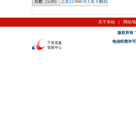
页数（5/20）
上页
1
2
3
4
5
6
7
8
下页
下翻页
关于本站
|
网站地
版权所有 "名
电信经营许可证