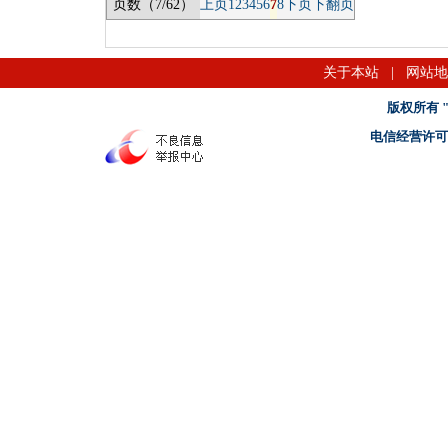
页数（7/62）
上页
1
2
3
4
5
6
7
8
下页
下翻页
关于本站
|
网站地
版权所有 "名
电信经营许可证